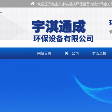
欢迎您光临山东宇淇通成环保设备有限公司官方网
..
网站首页
关于公司
罗茨风机