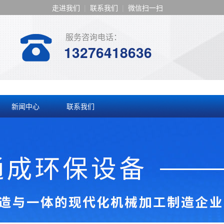
走进我们
|
联系我们
|
微信扫一扫
服务咨询电话：
13276418636
新闻中心
联系我们