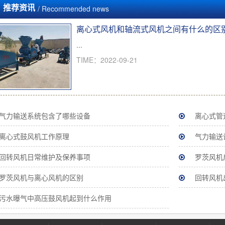
推荐资讯
/ Recommended news
离心式风机和轴流式风机之间有什么的区
...
TIME：2022-09-21
气力输送系统包含了哪些设备
离心式管
离心式鼓风机工作原理
气力输送
回转风机日常维护及保养事项
罗茨风机
罗茨风机与离心风机的区别
回转风机
污水曝气中高压鼓风机起到什么作用