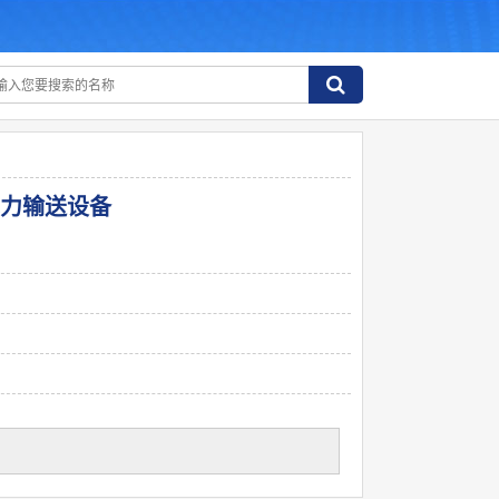
力输送设备