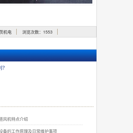
茨机电
浏览次数：1553
别？
道风机特点介绍
设备的工作原理及日常维护事项