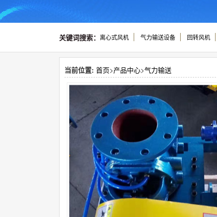
关键词搜索：
离心式风机
气力输送设备
回转风机
当前位置:
首页
>
产品中心
>
气力输送