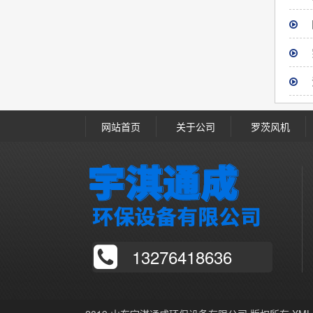
网站首页
关于公司
罗茨风机
13276418636