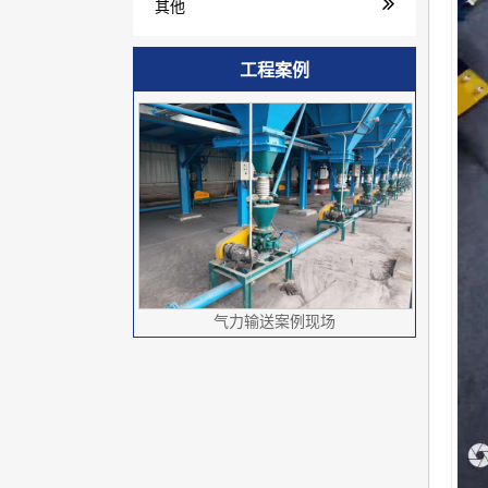
其他
工程案例
气力输送案例现场