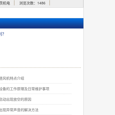
茨机电
浏览次数：1486
别？
道风机特点介绍
设备的工作原理及日常维护事项
启动出现放空的原因
出现异常声音的解决方法