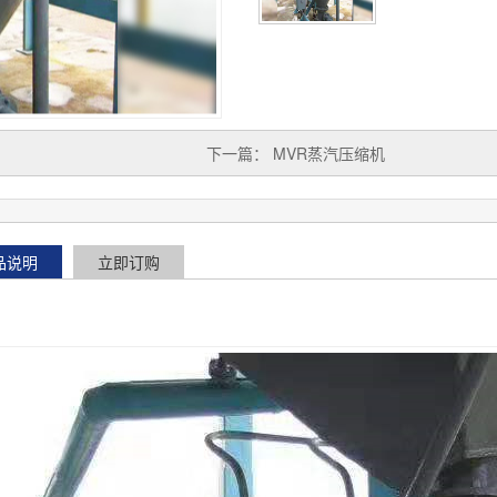
下一篇：
MVR蒸汽压缩机
品说明
立即订购