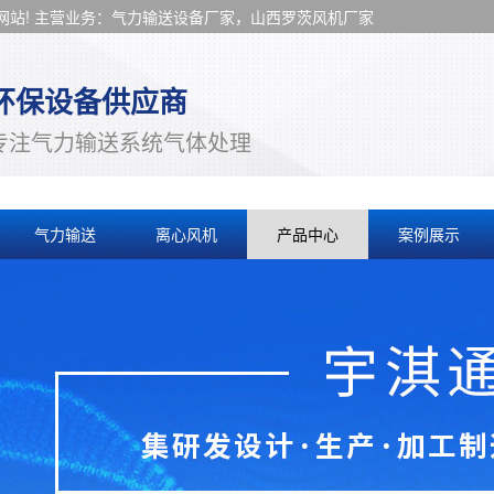
站! 主营业务：气力输送设备厂家，山西罗茨风机厂家
环保设备供应商
专注气力输送系统气体处理
气力输送
离心风机
产品中心
案例展示