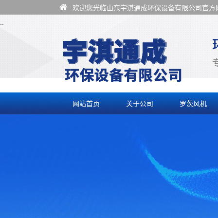
欢迎您光临山东宇淇通成环保设备有限公司官方网
..
网站首页
关于公司
罗茨风机