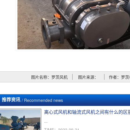
图片名称：罗茨风机
图片来源：
作者：罗茨
推荐资讯
/ Recommended news
离心式风机和轴流式风机之间有什么的区
...
TIME：2022-09-21