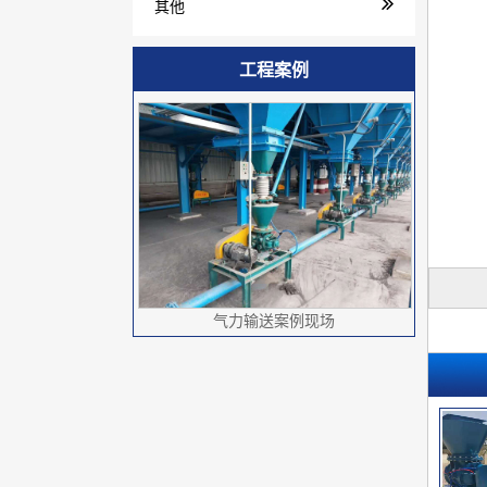
其他
工程案例
气力输送案例现场